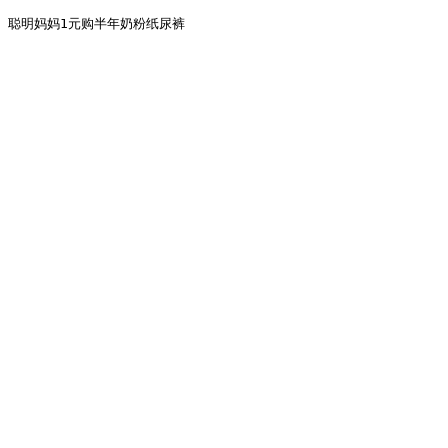
聪明妈妈1元购半年奶粉纸尿裤
