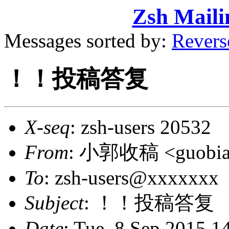
Zsh Maili
Messages sorted by:
Revers
！！投稿答复
X-seq
: zsh-users 20532
From
: 小郭收稿 <guobia
To
: zsh-users@xxxxxxx
Subject
: ！！投稿答复
Date
: Tue, 8 Sep 2015 