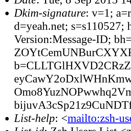
Dkim-signature
: v=1; a=
d=yeah.net; s=s110527;
Version:Message-ID; b
ZOYtCemUNBurCXYXR
b=CLLTGlHXVD2CRzZ
eyCawY2oDxlWHnKmw5
Omo8YuzNOPwwhq2Vm8
bijuvA3cSp21z9CuNDTf
List-help
: <
mailto:zsh-u