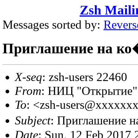
Zsh Maili
Messages sorted by:
Revers
Приглашение на к
X-seq
: zsh-users 22460
From
: НИЦ "Открытие" 
To
: <zsh-users@xxxxxx
Subject
: Приглашение
Date
: Sun, 12 Feb 2017