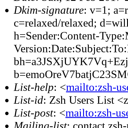
Dkim-signature
: v=1; a=
c=relaxed/relaxed; d=wil
h=Sender:Content-Type
Version:Date:Subject:To
bh=a3JSXjUYK7Vq+Ez
b=emoOreV7batjC23S
List-help
: <
mailto:zsh-u
List-id
: Zsh Users List <
List-post
: <
mailto:zsh-u
Mailing-list
: contact zs