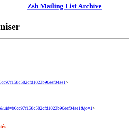
Zsh Mailing List Archive
niser
d=b6cc97f158c582cfd1023b96eef04ae1
>
cribe&uid=b6cc97f158c582cfd1023b96eef04ae1&jo=1
>
tés