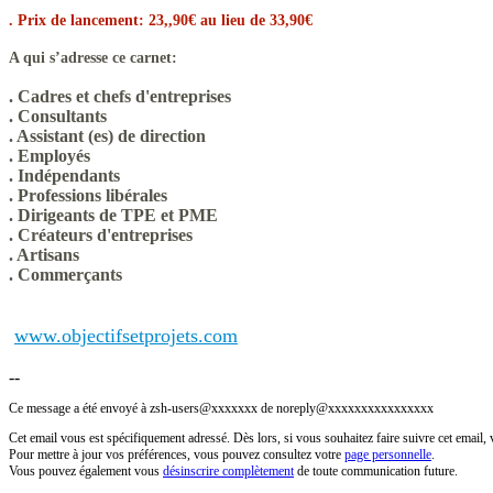
. Prix de lancement: 23,,90€ au lieu de 33,90€
A qui s’adresse ce carnet:
. Cadres et chefs d'entreprises
. Consultants
. Assistant (es) de direction
. Employés
. Indépendants
. Professions libérales
. Dirigeants de TPE et PME
. Créateurs d'entreprises
. Artisans
. Commerçants
www.objectifsetprojets.com
--
Ce message a été envoyé à zsh-users@xxxxxxx de noreply@xxxxxxxxxxxxxxxx
Cet email vous est spécifiquement adressé. Dès lors, si vous souhaitez faire suivre cet email, v
Pour mettre à jour vos préférences, vous pouvez consultez votre
page personnelle
.
Vous pouvez également vous
désinscrire complètement
de toute communication future.