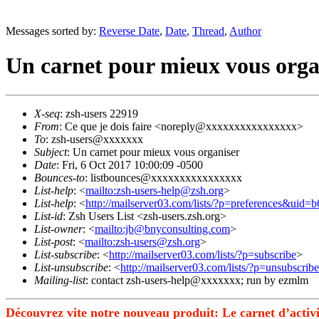
Messages sorted by:
Reverse Date
,
Date
,
Thread
,
Author
Un carnet pour mieux vous orga
X-seq
: zsh-users 22919
From
: Ce que je dois faire <noreply@xxxxxxxxxxxxxxxx>
To
: zsh-users@xxxxxxx
Subject
: Un carnet pour mieux vous organiser
Date
: Fri, 6 Oct 2017 10:00:09 -0500
Bounces-to
: listbounces@xxxxxxxxxxxxxxxx
List-help
: <
mailto:zsh-users-help@zsh.org
>
List-help
: <
http://mailserver03.com/lists/?p=preferences&ui
List-id
: Zsh Users List <zsh-users.zsh.org>
List-owner
: <
mailto:jb@bnyconsulting.com
>
List-post
: <
mailto:zsh-users@zsh.org
>
List-subscribe
: <
http://mailserver03.com/lists/?p=subscribe
>
List-unsubscribe
: <
http://mailserver03.com/lists/?p=unsubs
Mailing-list
: contact zsh-users-help@xxxxxxx; run by ezmlm
Découvrez vite notre nouveau produit: Le carnet d’activi