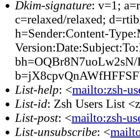
Dkim-signature
: v=1; a=
c=relaxed/relaxed; d=rtib
h=Sender:Content-Type
Version:Date:Subject:To
bh=OQBr8N7uoLw2sN/
b=jX8cpvQnAWfHFFSF
List-help
: <
mailto:zsh-u
List-id
: Zsh Users List <
List-post
: <
mailto:zsh-u
List-unsubscribe
: <
mailto