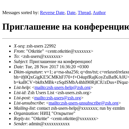
Messages sorted by:
Reverse Date
,
Date
,
Thread
,
Author
Приглашение на конференци
X-seq
: zsh-users 22992
From
: "Otkritie" <centr.otkritie@xxxxxxx>
To
: <zsh-users@xxxxxxx>
Subject
: Приглашение на конференцию!
Date
: Tue, 28 Nov 2017 16:36:20 +0300
Dkim-signature
: v=1; a=rsa-sha256; q=dns/txt; c=relaxed/re
bh=ifj0QxGigKE5CMKhFJ70+f+O4upfRajKoyZuBafKA0U=
b=kaBCV+bk8xMBk+zSqdSMbA4hhI90RjlClUzDus+INqaz
List-help
: <
mailto:zsh-users-help@zsh.org
>
List-id
: Zsh Users List <zsh-users.zsh.org>
List-post
: <
mailto:zsh-users@zsh.org
>
List-unsubscribe
: <
mailto:zsh-users-unsubscribe@zsh.org
>
Mailing-list
: contact zsh-users-help@xxxxxxx; run by ezmlm
Organization
: НИЦ "Открытие"
Reply-to
: "Otkritie" <centr.otkritie@xxxxxxx>
Sender
: admin@xxxxxxxxxxx