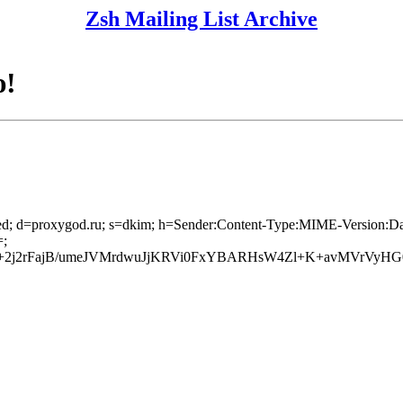
Zsh Mailing List Archive
ю!
laxed; d=proxygod.ru; s=dkim; h=Sender:Content-Type:MIME-Version:
;
+2j2rFajB/umeJVMrdwuJjKRVi0FxYBARHsW4Zl+K+avMVrVyHG0