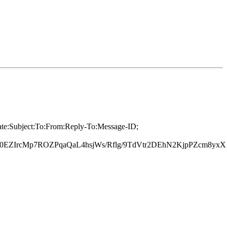
Date:Subject:To:From:Reply-To:Message-ID;
EZIrcMp7ROZPqaQaL4hsjWs/Rflg/9TdVtr2DEhN2KjpPZcm8yxX