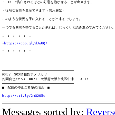
・LINEで告白されるほどの好意を抱かせることが出来ます。

・従順な女性を量産できます（悪用厳禁）

このような状況を手に入れることが出来るでしょう。

一つでも興味を持てることがあれば、じっくりと読み進めてみてください。
↓　↓　↓　↓　↓　↓

⇒
https://goo.gl/dJwUQ7
↑　↑　↑　↑　↑　↑

━━━━━━━━━━━━━━━━━━━━━━━━━━━━━━━━━━━

発行/　SOX情報館アメリカヤ

お問合せ/〒531-0071　大阪府大阪市北区中津1-13-17

━━━━━━━━━━━━━━━━━━━━━━━━━━━━━━━━━━━

■　配信の停止ご希望の場合　■

http://bit.ly/2mG2O5c
Messages sorted by:
Revers