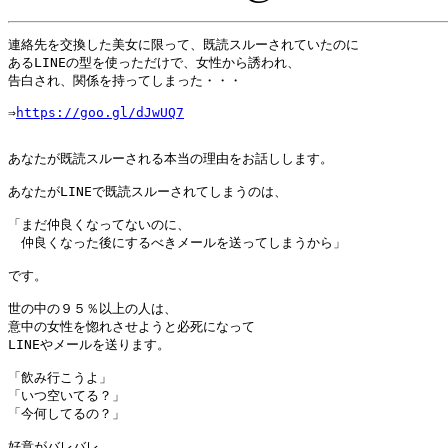
連絡先を交換した美女に限って、既読スルーされていたのに

あるLINEの型を使っただけで、女性から誘われ、

告白され、関係を持ってしまった・・・

⇒
https://goo.gl/dJwUQ7
あなたが既読スルーされる本当の理由をお話しします。

あなたがLINEで既読スルーされてしまうのは、

「まだ仲良くなってないのに、

　仲良くなった後にするべきメールを送ってしまうから」

です。

世の中の９５％以上の人は、

意中の女性を惚れさせようと必死になって

LINEやメールを送ります。

「飲み行こうよ」

「いつ空いてる？」

「今何してるの？」

好意がバレバレ。
