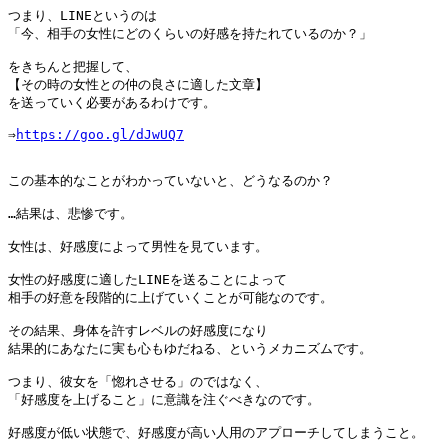
つまり、LINEというのは

「今、相手の女性にどのくらいの好感を持たれているのか？」

をきちんと把握して、

【その時の女性との仲の良さに適した文章】

を送っていく必要があるわけです。

⇒
https://goo.gl/dJwUQ7
この基本的なことがわかっていないと、どうなるのか？

…結果は、悲惨です。

女性は、好感度によって男性を見ています。

女性の好感度に適したLINEを送ることによって

相手の好意を段階的に上げていくことが可能なのです。

その結果、身体を許すレベルの好感度になり

結果的にあなたに実も心もゆだねる、というメカニズムです。

つまり、彼女を「惚れさせる」のではなく、

「好感度を上げること」に意識を注ぐべきなのです。

好感度が低い状態で、好感度が高い人用のアプローチしてしまうこと。
