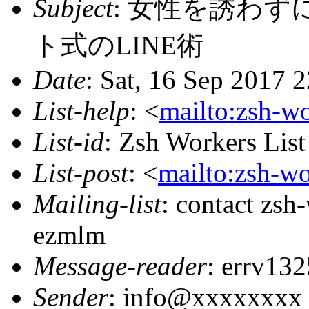
Subject
: 女性を誘わ
ト式のLINE術
Date
: Sat, 16 Sep 2017 
List-help
: <
mailto:zsh-w
List-id
: Zsh Workers Lis
List-post
: <
mailto:zsh-w
Mailing-list
: contact zs
ezmlm
Message-reader
: errv1
Sender
: info@xxxxxxxx