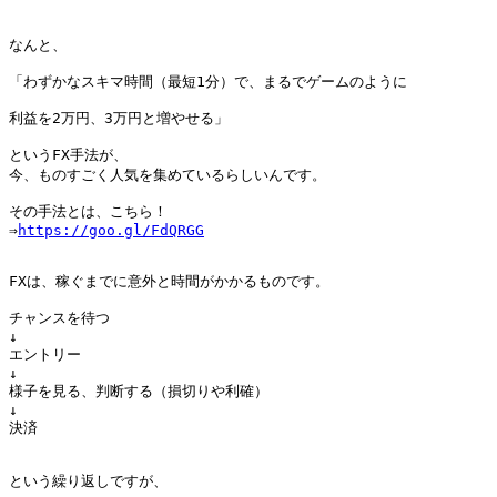
なんと、

「わずかなスキマ時間（最短1分）で、まるでゲームのように

利益を2万円、3万円と増やせる」

というFX手法が、

今、ものすごく人気を集めているらしいんです。

その手法とは、こちら！

⇒
https://goo.gl/FdQRGG
FXは、稼ぐまでに意外と時間がかかるものです。

チャンスを待つ

↓

エントリー

↓

様子を見る、判断する（損切りや利確）

↓

決済

という繰り返しですが、
