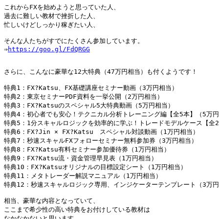
これからFXを始めようと思っていた人、

過去に難しい教材で挫折した人、

忙しいけどしっかり稼ぎたい人、

そんな人たちがすでにたくさん参加しています。

⇒
https://goo.gl/FdQRGG
さらに、こんなに豪華な12大特典（47万円相当）も付くようです！

特典1：FX?Katsu、FX基礎講座セミナー動画（3万円相当）

特典2：東京セミナーPDF資料を一挙公開（2万円相当）

特典3：FX?Katsuのスペシャル5大特典動画（5万円相当）

特典4：初心者でも安心！テクニカル分析トレーニング編【全5本】（5万円
特典5：1分スキャルロジックを効率的に学ぶ！トレードモデルケース【全21
特典6：FX?Jin × FX?Katsu　スペシャル対談動画（1万円相当）

特典7：秒速スキャルFXフォローセミナー無料参加券（3万円相当）

特典8：FX?Katsu有料セミナー参加優待券（1万円相当）

特典9：FX?Katsu流・資金管理早見表（1万円相当）

特典10：FX?Katsuオリジナルの目標設定シート（1万円相当）

特典11：メタトレーダー解説マニュアル（1万円相当）

特典12：秒速スキャルロジック専用、インジケーターテンプレート（3万円
相当、豪華な内容となっていて、

ここまで希少性の高い特典をお付けしている教材は

なかなかないと思います。
