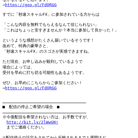
⇒
https://goo.gl/FdQRGG
すでに「秒速スキャルFX」に参加されている方からは

「こんな内容を無料でもらえるなんて信じられない」

「これはちょっと安すぎませんか？本当に参加して良かった！」

というような感想がたくさん届いているそうです！

改めて、特典の豪華さと、

「秒速スキャルFX」のスゴさが実感できますね。

ただ現在、お申し込みが殺到しているようで

場合によっては、

受付を早めに打ち切る可能性もあるようです。

ぜひ、お早めにこちらからご参加ください！

⇒
https://goo.gl/FdQRGG
…………………………………………………………………………………………

■　配信の停止ご希望の場合　■

…………………………………………………………………………………………

※今後配信を希望されない方は、お手数ですが、

http://bit.ly/2lWwGNj
　までご連絡ください。

※配信停止の設定をされてから反映されるまで１週間ほど
