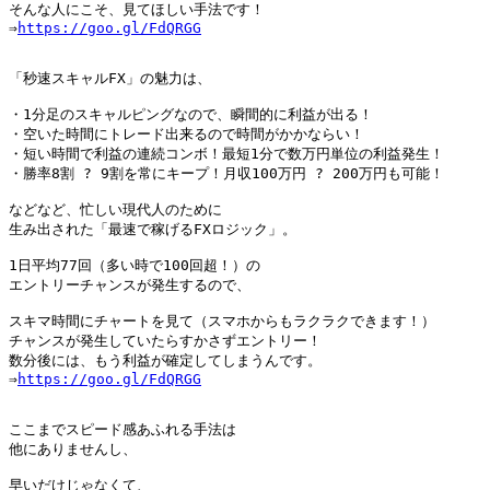
そんな人にこそ、見てほしい手法です！

⇒
https://goo.gl/FdQRGG
「秒速スキャルFX」の魅力は、

・1分足のスキャルピングなので、瞬間的に利益が出る！

・空いた時間にトレード出来るので時間がかかならい！

・短い時間で利益の連続コンボ！最短1分で数万円単位の利益発生！

・勝率8割 ? 9割を常にキープ！月収100万円 ? 200万円も可能！

などなど、忙しい現代人のために

生み出された「最速で稼げるFXロジック」。

1日平均77回（多い時で100回超！）の

エントリーチャンスが発生するので、

スキマ時間にチャートを見て（スマホからもラクラクできます！）

チャンスが発生していたらすかさずエントリー！

数分後には、もう利益が確定してしまうんです。

⇒
https://goo.gl/FdQRGG
ここまでスピード感あふれる手法は

他にありませんし、

早いだけじゃなくて、
