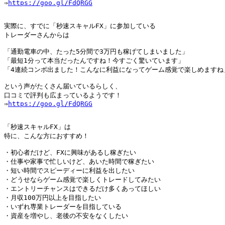
⇒
https://goo.gl/FdQRGG
実際に、すでに「秒速スキャルFX」に参加している

トレーダーさんからは

「通勤電車の中、たった5分間で3万円も稼げてしまいました」

「最短1分って本当だったんですね！今すごく驚いています」

「4連続コンボ出ました！こんなに利益になってゲーム感覚で楽しめますね」
という声がたくさん届いているらしく、

口コミで評判も広まっているようです！

⇒
https://goo.gl/FdQRGG
「秒速スキャルFX」は

特に、こんな方におすすめ！

・初心者だけど、FXに興味があるし稼ぎたい

・仕事や家事で忙しいけど、あいた時間で稼ぎたい

・短い時間でスピーディーに利益を出したい

・どうせならゲーム感覚で楽しくトレードしてみたい

・エントリーチャンスはできるだけ多くあってほしい

・月収100万円以上を目指したい

・いずれ専業トレーダーを目指している

・資産を増やし、老後の不安をなくしたい
