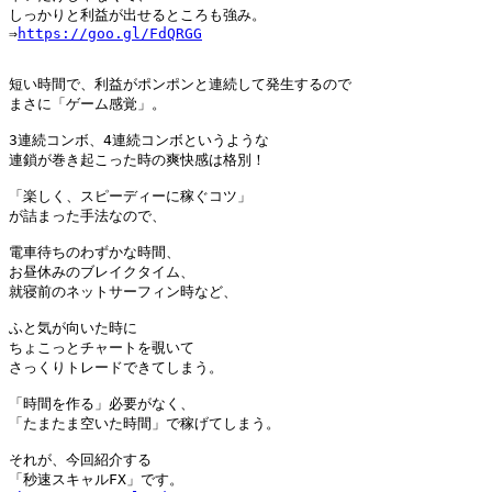
しっかりと利益が出せるところも強み。

⇒
https://goo.gl/FdQRGG
短い時間で、利益がポンポンと連続して発生するので

まさに「ゲーム感覚」。

3連続コンボ、4連続コンボというような

連鎖が巻き起こった時の爽快感は格別！

「楽しく、スピーディーに稼ぐコツ」

が詰まった手法なので、

電車待ちのわずかな時間、

お昼休みのブレイクタイム、

就寝前のネットサーフィン時など、

ふと気が向いた時に

ちょこっとチャートを覗いて

さっくりトレードできてしまう。

「時間を作る」必要がなく、

「たまたま空いた時間」で稼げてしまう。

それが、今回紹介する

「秒速スキャルFX」です。
