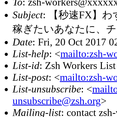
To
: zsh-workers@xxxxx
Subject
: 【秒速FX】
稼ぎたいあなたに、チ
Date
: Fri, 20 Oct 2017 
List-help
: <
mailto:zsh-w
List-id
: Zsh Workers Lis
List-post
: <
mailto:zsh-w
List-unsubscribe
: <
mailt
unsubscribe@zsh.org
>
Mailing-list
: contact zs