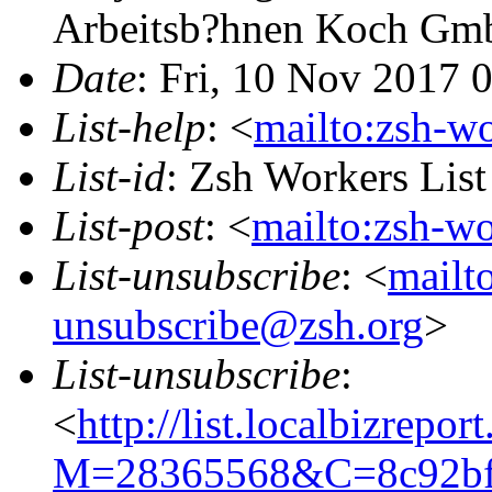
Arbeitsb?hnen Koch G
Date
: Fri, 10 Nov 2017 
List-help
: <
mailto:zsh-w
List-id
: Zsh Workers Lis
List-post
: <
mailto:zsh-w
List-unsubscribe
: <
mailt
unsubscribe@zsh.org
>
List-unsubscribe
:
<
http://list.localbizrepo
M=28365568&C=8c92bf