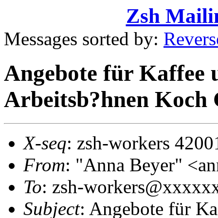
Zsh Maili
Messages sorted by:
Revers
Angebote für Kaffee 
Arbeitsb?hnen Koc
X-seq
: zsh-workers 4200
From
: "Anna Beyer" <an
To
: zsh-workers@xxxxx
Subject
: Angebote für Ka