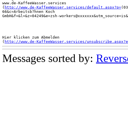
www.de-KaffeeWasser.services

(
http://www.de-KaffeeWasser.services/default.aspx?p=
(03
66&c=Arbeitsb?hnen Koch

GmbH&f=&l=&z=04249&e=zsh-workers@xxxxxxx&utm_source=is&
Hier klicken zum Abmelden

(
http://www.de-KaffeeWasser.services/unsubscribe.aspx?e
Messages sorted by:
Revers