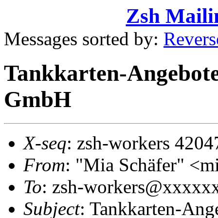
Zsh Maili
Messages sorted by:
Revers
Tankkarten-Angebote
GmbH
X-seq
: zsh-workers 4204
From
: "Mia Schäfer" 
To
: zsh-workers@xxxxx
Subject
: Tankkarten-Ang