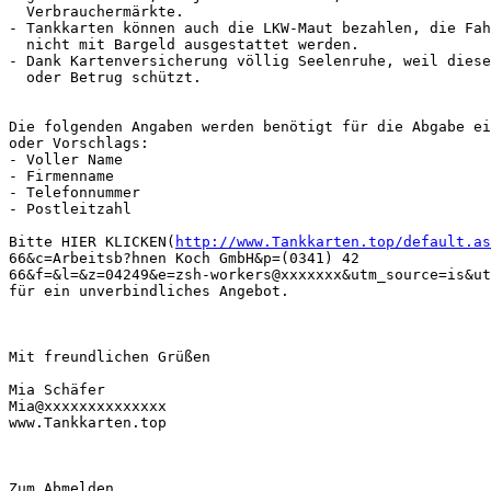
  Verbrauchermärkte.

- Tankkarten können auch die LKW-Maut bezahlen, die Fah
  nicht mit Bargeld ausgestattet werden.

- Dank Kartenversicherung völlig Seelenruhe, weil diese
  oder Betrug schützt.

Die folgenden Angaben werden benötigt für die Abgabe ei
oder Vorschlags:

- Voller Name

- Firmenname

- Telefonnummer

- Postleitzahl

Bitte HIER KLICKEN(
http://www.Tankkarten.top/default.as
66&c=Arbeitsb?hnen Koch GmbH&p=(0341) 42

66&f=&l=&z=04249&e=zsh-workers@xxxxxxx&utm_source=is&ut
für ein unverbindliches Angebot.

Mit freundlichen Grüßen

Mia Schäfer

Mia@xxxxxxxxxxxxxx

www.Tankkarten.top

Zum Abmelden
