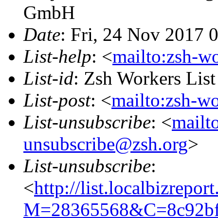
GmbH
Date
: Fri, 24 Nov 2017 
List-help
: <
mailto:zsh-w
List-id
: Zsh Workers Lis
List-post
: <
mailto:zsh-w
List-unsubscribe
: <
mailt
unsubscribe@zsh.org
>
List-unsubscribe
:
<
http://list.localbizrepo
M=28365568&C=8c92bf