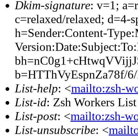
Dkim-signature
: v=1; a=
c=relaxed/relaxed; d=4-s
h=Sender:Content-Type
Version:Date:Subject:To
bh=nC0g1+cHtwqVVij
b=HTThVyEspnZa78f/
List-help
: <
mailto:zsh-w
List-id
: Zsh Workers Lis
List-post
: <
mailto:zsh-w
List-unsubscribe
: <
mailt